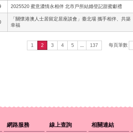
9
2025520 蜜意濃情永相伴 北市戶所結婚登記甜蜜獻禮
「關懷港澳人士居留定居座談會」臺北場 攜手相伴、共築
0
幸福
每頁筆數
1
2
3
4
5
...
137
網路服務
線上查詢
相關連結