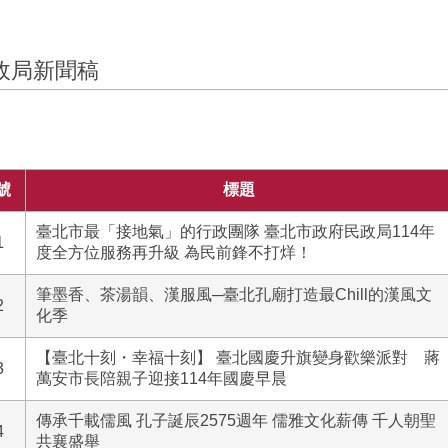
政局新聞稿
號
標題
臺北市最「接地氣」的行政團隊 臺北市政府民政局114年
1
度全方位服務再升級 為民前鋒不打烊！
筆墨香、茶湯韻、漢服風─臺北孔廟打造最Chill的漢風文
2
化季
【臺北十刻・幸福十刻】 臺北國慶升旗變身歡樂派對 蔣
3
萬安市長陪親子迎接114年國慶早晨
傳承千載儒風 孔子誕辰2575週年 儒雅文化薪傳 千人朝聖
4
共襄盛舉