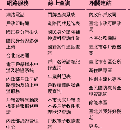
網路服務
線上查詢
相關連結
網路電話
門牌查詢系統
內政部戶政司
戶政即時通
道路門牌起迄表
臺北市政府民政
局
國民身分證掛失
國民身分證領補
換資料查詢作業
本區公務機關
國民身分證影像
上傳
國籍案件進度查
臺北市各戶政機
詢
關
台北服務通
戶口名簿請領紀
臺北市各區公所
電子戶籍謄本申
錄查詢
辦及驗證系統
新住民專區
年歲對照表
內政部戶政司網
性別主流化專區
路預約及線上申
戶政櫃檯叫號進
全民國防教育全
辦服務
度查詢
球資訊網
戶籍資料異動跨
本市大宗戶籍謄
節能專區
機關通報服務申
本各戶所收件處
臺北與我好好慢
請
理狀況查詢
老
內政部憑證管理
戶政電子收據查
更多...
中心
詢