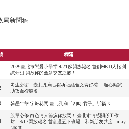
政局新聞稿
號
標題
2025臺北市戀愛小學堂 4/21起開放報名 首創MBTI人格測
1
試分組 開啟你的全新交友之旅！
考生必衝！臺北孔廟古禮祈福結合文青好禮 順心應試
2
助攻金榜題名
3
翰墨生華 字舞花間 臺北孔廟「四時‧君子」祈福卡
脫單必修 白色情人節換你放閃！ 臺北市情感關係工作
4
坊 3/17開放報名 首創週五下班場 和新朋友共度Friday
Night