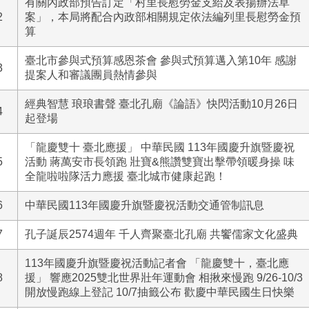
有關內政部預告訂定「村里長慰勞金支給及表揚辦法草
2
案」，本局將配合內政部相關規定依法編列里長慰勞金預
算
臺北市參與式預算感恩茶會 參與式預算邁入第10年 感謝
3
提案人和審議團員熱情參與
經典智慧 琅琅書聲 臺北孔廟《論語》快閃活動10月26日
4
起登場
「龍慶雙十 臺北應援」 中華民國 113年國慶升旗暨慶祝
5
活動 蔣萬安市長領跑 壯寶&熊讚雙寶出擊帶領暖身操 味
全龍啦啦隊活力應援 臺北城市健康起跑！
6
中華民國113年國慶升旗暨慶祝活動交通管制訊息
7
孔子誕辰2574週年 千人齊聚臺北孔廟 共饗儒家文化盛典
113年國慶升旗暨慶祝活動記者會 「龍慶雙十，臺北應
8
援」 響應2025雙北世界壯年運動會 相揪來慢跑 9/26-10/3
開放慢跑線上登記 10/7抽籤公布 歡慶中華民國生日快樂