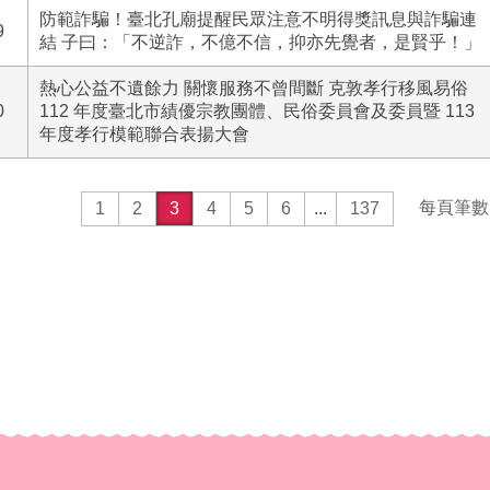
防範詐騙！臺北孔廟提醒民眾注意不明得獎訊息與詐騙連
9
結 子曰：「不逆詐，不億不信，抑亦先覺者，是賢乎！」
熱心公益不遺餘力 關懷服務不曾間斷 克敦孝行移風易俗
0
112 年度臺北市績優宗教團體、民俗委員會及委員暨 113
年度孝行模範聯合表揚大會
每頁筆數
1
2
3
4
5
6
...
137