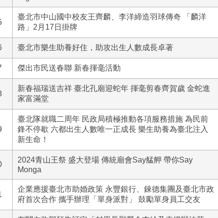
臺北市中山國中校友王齊麟、李洋締造羽球傳奇 「麟洋
5
路」2月17日掛牌
6
臺北市樂生助養好住，助攻出生人數成長卓著
7
傑出市民送春聯 新春揮毫活動
新春福瑞送吉祥 臺北孔廟迎蛇年 揮毫剪春齊賀歲 金蛇進
8
家富滿堂
臺北隊就職二周年 民政局積極推動各項服務措施 為民前
9
鋒不停歇 六都出生人數唯一正成長 樂生助養為臺北注入
新生命！
2024青山王祭 盛大登場 傳統廟會Say艋舺 帶你Say
0
Monga
企業應援臺北市助婚政策 永豐銀行、錸德集團及臺北市政
1
府首次合作 攜手辦理「單身派對」 鼓勵單身員工交友