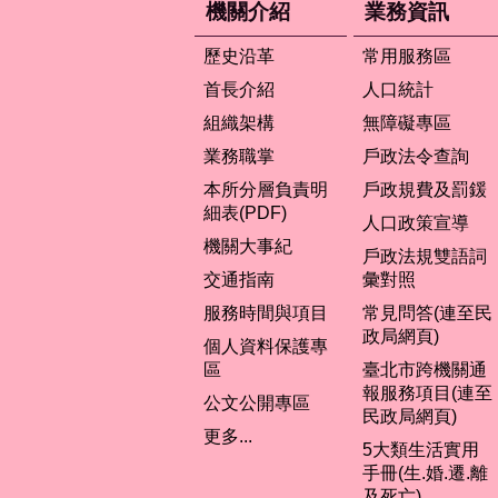
機關介紹
業務資訊
歷史沿革
常用服務區
首長介紹
人口統計
組織架構
無障礙專區
業務職掌
戶政法令查詢
本所分層負責明
戶政規費及罰鍰
細表(PDF)
人口政策宣導
機關大事紀
戶政法規雙語詞
交通指南
彙對照
服務時間與項目
常見問答(連至民
政局網頁)
個人資料保護專
區
臺北市跨機關通
報服務項目(連至
公文公開專區
民政局網頁)
更多...
5大類生活實用
手冊(生.婚.遷.離
及死亡)