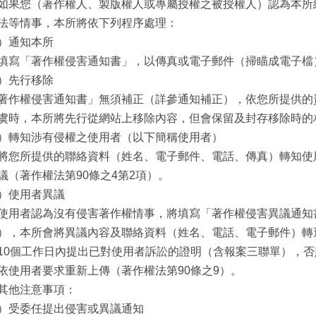
如果您（著作權人、製版權人或專屬授權之被授權人）認為本所
法等情事，本所將依下列程序處理：
）通知本所
填寫「著作權侵害通知書」，以傳真或電子郵件（掃瞄成電子檔
）先行移除
著作權侵害通知書」無須補正（詳參通知補正），依您所提供的
虞時，本所將先行從網站上移除內容，但會保留及封存移除時的相
）轉知涉有侵權之使用者（以下簡稱使用者）
將您所提供的聯絡資料（姓名、電子郵件、電話、傳真）轉知使
議（著作權法第90條之4第2項）。
）使用者異議
使用者認為沒有侵害著作權情事，將填寫「著作權侵害異議通知
），本所會將異議內容及聯絡資料（姓名、電話、電子郵件）轉
10個工作日內提出已對使用者訴訟的證明（含報案三聯單），否
依使用者要求重新上傳（著作權法第90條之9）。
其他注意事項：
）受委任提出侵害或異議通知