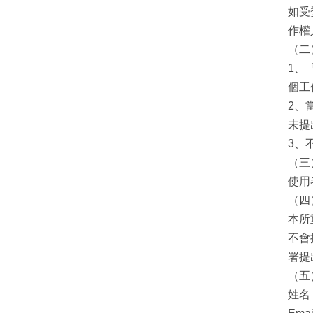
如受
作權
（二
1、
個工
2、
未提
3、
（三
使用
（四
本所
不會
署提
（五
姓名