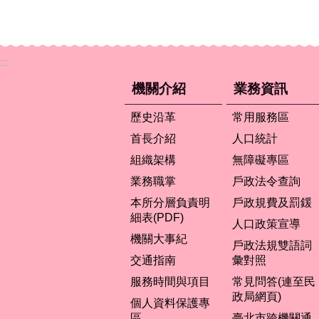
:::
機關介紹
業務資訊
歷史沿革
常用服務區
首長介紹
人口統計
組織架構
無障礙專區
業務職掌
戶政法令查詢
本所分層負責明
戶政規費及罰鍰
細表(PDF)
人口政策宣導
機關大事紀
戶政法規雙語詞
交通指南
彙對照
服務時間與項目
常見問答(連至民
政局網頁)
個人資料保護專
區
臺北市跨機關通