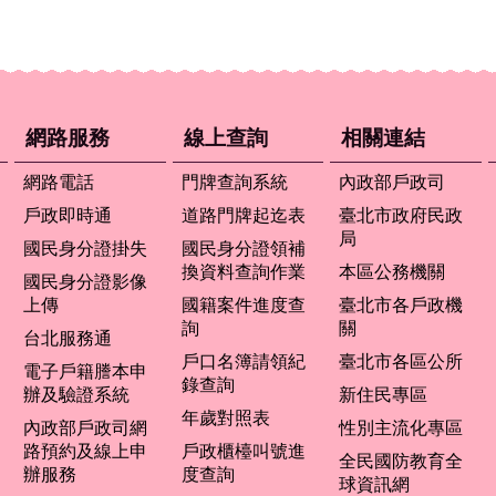
網路服務
線上查詢
相關連結
網路電話
門牌查詢系統
內政部戶政司
戶政即時通
道路門牌起迄表
臺北市政府民政
局
國民身分證掛失
國民身分證領補
換資料查詢作業
本區公務機關
國民身分證影像
上傳
國籍案件進度查
臺北市各戶政機
詢
關
台北服務通
戶口名簿請領紀
臺北市各區公所
電子戶籍謄本申
錄查詢
辦及驗證系統
新住民專區
年歲對照表
內政部戶政司網
性別主流化專區
路預約及線上申
戶政櫃檯叫號進
全民國防教育全
辦服務
度查詢
球資訊網