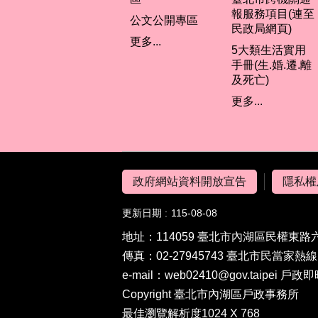
報服務項目(連至
公文公開專區
民政局網頁)
更多...
5大類生活實用
手冊(生.婚.遷.離
及死亡)
更多...
政府網站資料開放宣告
隱私權
更新日期
115-08-08
地址：114059 臺北市內湖區民權東路六段
傳真：02-27945743 臺北市民當家熱線 19
e-mail：web02410@gov.taipei 戶政即
Copyright 臺北市內湖區戶政事務所
最佳瀏覽解析度1024 X 768