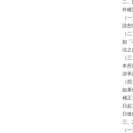
二、
作權
（一
請您
（二
如「
法之
（三
本所
決爭
（四
如果
補正
日起
日後
三、
（一