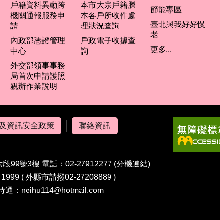
戶籍資料異動跨
本市大宗戶籍謄
節能專區
機關通報服務申
本各戶所收件處
臺北與我好好慢
請
理狀況查詢
老
內政部憑證管理
戶政電子收據查
更多...
中心
詢
外交部領事事務
局首次申請護照
親辦作業說明
及資訊安全政策
聯絡資訊
99號3樓 電話：02-27912277
(分機連結)
99 ( 外縣市請撥02-27208889 )
時通：neihu114@hotmail.com