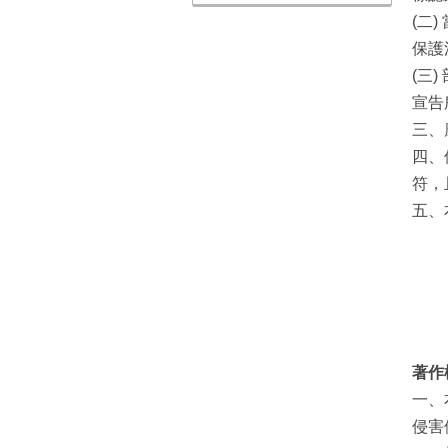
(二
保護
(三
宣告
三、
四、
符，
五、
著作
一、
侵害