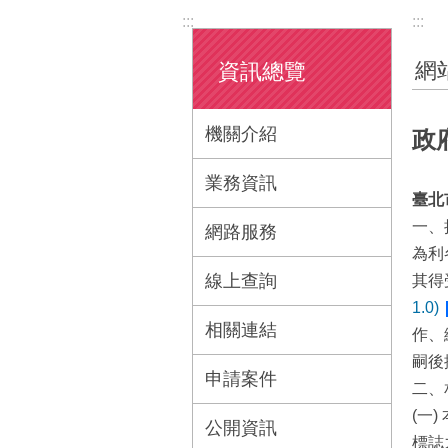
:::
:::
網
資訊總覽
機關介紹
政
業務資訊
臺北
一、
網路服務
為利
線上查詢
其得
1.0)
相關連結
作、
嗣後
申請案件
二、
(一
公開資訊
標誌