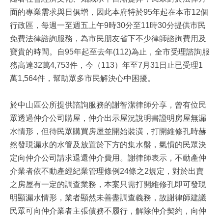
面的專業需求與日俱增，因此本府特於95年起在本市12個
行政區，每週一至週五上午9時30分至11時30分提供市民
免費法律諮詢服務，為市民朋友省下不少律師諮詢費用及
寶貴的時間。自95年起至去年(112)為止，全市受理諮詢服
務高達32萬4,753件，今（113）年至7月31日止已受理1
萬1,564件，幫助眾多市民解決心中困擾。
於中山區公所提供諮詢服務的謝智潔律師分享，曾有位民
眾透過仲介公司購屋，仲介出示屋況說明書證明房屋無漏
水情形，但待民眾購買房屋並開始裝潢，打開維修孔時赫
然發現漏水的水管及放置於下方的集水盤，氣憤的民眾決
定向仲介公司請求退還仲介費用。謝律師表示，不動產仲
介業者依不動產經紀業管理條例24條之2規定，對於出賣
之房屋有一定的調查業務，本案只需打開維修孔即可發現
明顯漏水情形，業者顯然未善盡調查義務，故謝律師建議
民眾可向仲介業者主張債務不履行，解除仲介契約，向仲