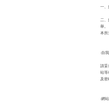
一、
二、
舉。
本所意
‧自
請妥
站等
及密
‧網