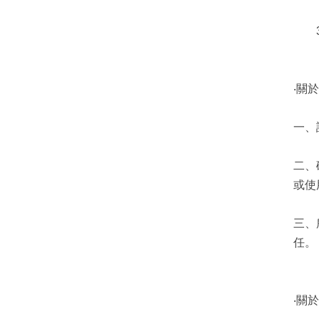
3.
‧關
一、
二、
或使
三、
任。
‧關