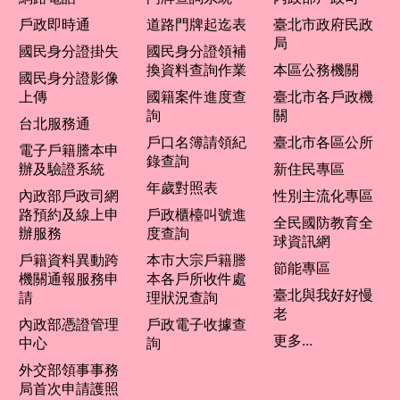
戶政即時通
道路門牌起迄表
臺北市政府民政
局
國民身分證掛失
國民身分證領補
換資料查詢作業
本區公務機關
國民身分證影像
上傳
國籍案件進度查
臺北市各戶政機
詢
關
台北服務通
戶口名簿請領紀
臺北市各區公所
電子戶籍謄本申
錄查詢
辦及驗證系統
新住民專區
年歲對照表
內政部戶政司網
性別主流化專區
路預約及線上申
戶政櫃檯叫號進
全民國防教育全
辦服務
度查詢
球資訊網
戶籍資料異動跨
本市大宗戶籍謄
節能專區
機關通報服務申
本各戶所收件處
臺北與我好好慢
請
理狀況查詢
老
內政部憑證管理
戶政電子收據查
更多...
中心
詢
外交部領事事務
局首次申請護照