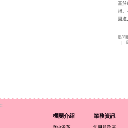
基於
補。
圖進
點閱
:::
機關介紹
業務資訊
歷史沿革
常用服務區