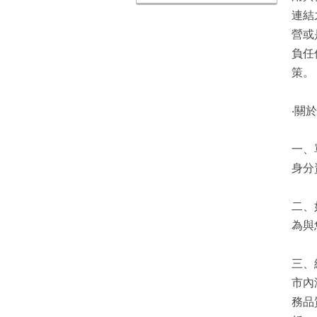
連結
營或
負任
策。
‧關
一、
身分
二、
為與
三、
市內
務品