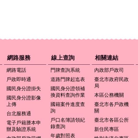
網路服務
線上查詢
相關連結
網路電話
門牌查詢系統
內政部戶政司
戶政即時通
道路門牌起迄表
臺北市政府民政
局
國民身分證掛失
國民身分證領補
換資料查詢作業
本區公務機關
國民身分證影像
上傳
國籍案件進度查
臺北市各戶政機
詢
關
台北服務通
戶口名簿請領紀
臺北市各區公所
電子戶籍謄本申
錄查詢
辦及驗證系統
新住民專區
年歲對照表