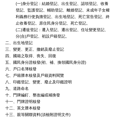
(一)身分登記：結婚登記、出生登記、認領登記、收養
登記、監護登記、輔助登記、離婚登記、未成年子女權
利義務行使負擔登記、出生地登記、死亡宣告登記、終
止收養登記、原住民身分登記、死亡登記。
(二)遷徙登記：遷入登記、遷出登記、住址變更登記、
分(合)戶登記、初設戶籍登記。
二、出生地登記
三、變更、更正、撤銷及廢止登記
四、國籍之取得、喪失、回復
五、國民身分證核發(初、補、換領國民身分證)
六、戶口名簿核發
七、戶籍謄本核發及戶籍資料閱覽
八、印鑑登記、變更、廢止及印鑑證明
九、道路命名
十、門牌編釘、整改編或補換發
十一、門牌證明核發
十二、英文謄本核發
十三、親等關聯資料(須檢附證明文件)