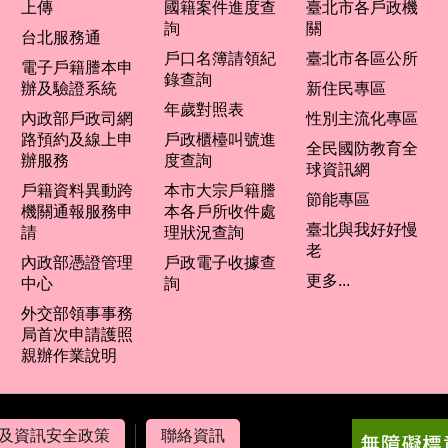
上傳
國籍案件進度查
臺北市各戶政機
詢
關
台北服務通
戶口名簿請領紀
臺北市各區公所
電子戶籍謄本申
錄查詢
辦及驗證系統
新住民專區
年歲對照表
內政部戶政司網
性別主流化專區
路預約及線上申
戶政櫃檯叫號進
全民國防教育全
辦服務
度查詢
球資訊網
戶籍資料異動跨
本市大宗戶籍謄
節能專區
機關通報服務申
本各戶所收件處
臺北與我好好慢
請
理狀況查詢
老
內政部憑證管理
戶政電子收據查
更多...
中心
詢
外交部領事事務
局首次申請護照
親辦作業說明
及資訊安全政策
聯絡資訊