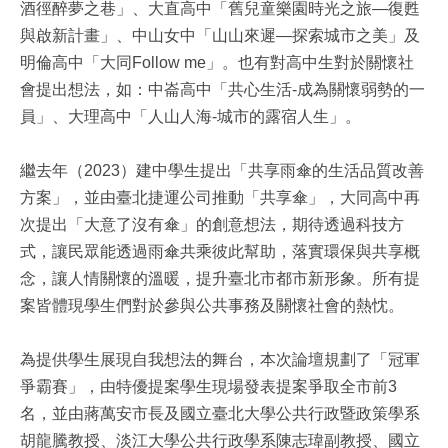
酒徑醉夢之巷」、大直高中「舊兒童樂園時光之旅—復甦
與啟新計畫」、中山女中「山山來遲—探索城市之美」及
明倫高中「大同Follow me」。也有對高中生對於關懷社
會提出想法，如：中崙高中「共心生活-成為關懷弱勢的一
員」、大理高中「人山人海-城市的露宿人生」。
繼去年（2023）建中學生提出「共享雨傘的生活品質改善
方案」，並由臺北捷運公司推動「共享傘」，大同高中再
次提出「大意了沒有傘」的創意想法，期待透過科技方
式，讓民眾能透過雨傘共乘彼此幫助，落實環保與共享概
念，讓人情關懷的溫暖，提升臺北市都市新形象。所有提
案皆體現學生們對於參與公共事務及關懷社會的熱忱。
為提供學生展現自我想法的舞台，本次論壇規劃了「冠軍
爭霸賽」，由特優提案學生現場發表提案爭取全市前3
名，並由蔣萬安市長及國立臺北大學公共行政暨政策學系
胡龍騰教授、淡江大學公共行政學系陳志瑋副教授、國立