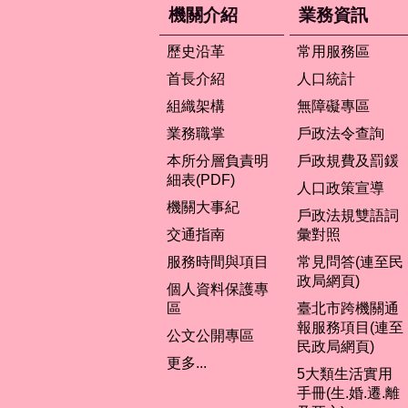
機關介紹
業務資訊
歷史沿革
常用服務區
首長介紹
人口統計
組織架構
無障礙專區
業務職掌
戶政法令查詢
本所分層負責明
戶政規費及罰鍰
細表(PDF)
人口政策宣導
機關大事紀
戶政法規雙語詞
交通指南
彙對照
服務時間與項目
常見問答(連至民
政局網頁)
個人資料保護專
區
臺北市跨機關通
報服務項目(連至
公文公開專區
民政局網頁)
更多...
5大類生活實用
手冊(生.婚.遷.離