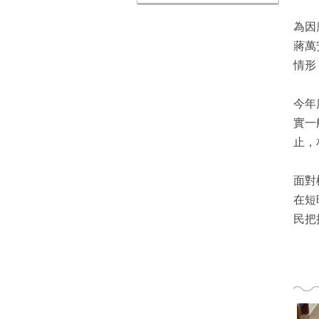
為因
蔣萬
情形
今年
實一
止，
面對
在短
民把