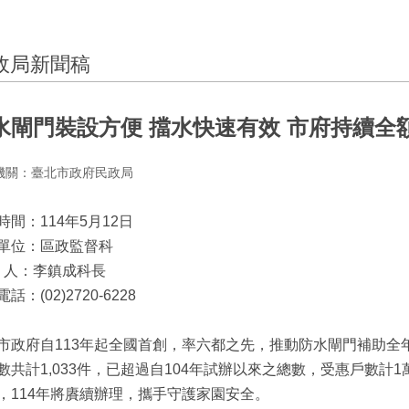
政局新聞稿
水閘門裝設方便 擋水快速有效 市府持續全
機關：臺北市政府民政局
時間：114年5月12日
單位：區政監督科
絡 人：李鎮成科長
話：(02)2720-6228
市政府自113年起全國首創，率六都之先，推動防水閘門補助全年
數共計1,033件，已超過自104年試辦以來之總數，受惠戶數計1
，114年將賡續辦理，攜手守護家園安全。