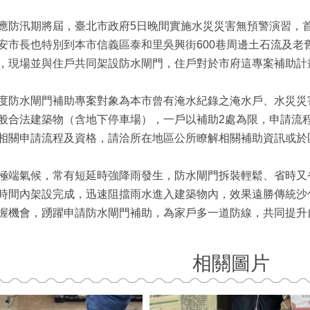
應防汛期將屆，臺北市政府5日晚間實施水災災害無預警演習，
安市長也特別到本市信義區泰和里吳興街600巷周邊土石流及老
，現場並與住戶共同架設防水閘門，住戶對於市府這專案補助計
度防水閘門補助專案對象為本市曾有淹水紀錄之淹水戶、水災災
般合法建築物（含地下停車場），一戶以補助2處為限，申請流程簡
相關申請流程及資格，請洽所在地區公所瞭解相關補助資訊或於
極端氣候，常有短延時強降雨發生，防水閘門拆裝輕鬆、省時又
時間內架設完成，迅速阻擋雨水進入建築物內，效果遠勝傳統沙
握機會，踴躍申請防水閘門補助，為家戶多一道防線，共同提升
相關圖片