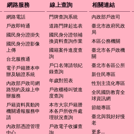
網路服務
線上查詢
相關連結
網路電話
門牌查詢系統
內政部戶政司
戶政即時通
道路門牌起迄表
臺北市政府民政
局
國民身分證掛失
國民身分證領補
換資料查詢作業
本區公務機關
國民身分證影像
上傳
國籍案件進度查
臺北市各戶政機
詢
關
台北服務通
戶口名簿請領紀
臺北市各區公所
電子戶籍謄本申
錄查詢
辦及驗證系統
新住民專區
年歲對照表
內政部戶政司網
性別主流化專區
路預約及線上申
戶政櫃檯叫號進
全民國防教育全
辦服務
度查詢
球資訊網
戶籍資料異動跨
本市大宗戶籍謄
節能專區
機關通報服務申
本各戶所收件處
臺北與我好好慢
請
理狀況查詢
老
內政部憑證管理
戶政電子收據查
更多...
中心
詢